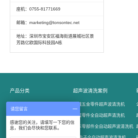
座机：0755-81771669
邮箱：marketing@tonsontec.net
地址：深圳市宝安区福海街道展城社区景
芳路亿欧国际科技园A栋
产品分类
超声波清洗案例
精密电子五金清洗机
机械五金零件超声波清洗机
请您留言
光学玻璃清洗机
金属零件全自动超声清洗机
感谢您的关注，请填写一下您的信
汽车配件清洗机
汽车零部件全自动超声波清洗机
息，我们会尽快和您联系。
通过式超声波清洗机
3C电子全自动超声波清洗机