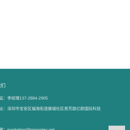
我们
：李经理137-2884-2905
址：深圳市宝安区福海街道展城社区景芳路亿欧国际科技
marketing@tonsontec.net