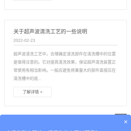
关于超声波清洗工艺的一些说明
2022-02-23
超声波清洗工艺中，合理确定清洗部件在清洗槽中的位置
是值得注意的。它对提高清洗效果，保证超声清洗装置正
常使用有相当影响。一般应避免将重量大的部件直接压在
清洗槽中的底...
了解详情 +
×
首页
上一页
1
2
3
4
5
6
7
8
9
10
11
下一页
末页