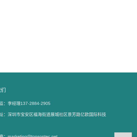
我们
：李经理137-2884-2905
址：深圳市宝安区福海街道展城社区景芳路亿欧国际科技
marketing@tonsontec.net