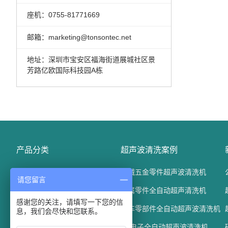
座机：0755-81771669
邮箱：marketing@tonsontec.net
地址：深圳市宝安区福海街道展城社区景
芳路亿欧国际科技园A栋
产品分类
超声波清洗案例
精密电子五金清洗机
机械五金零件超声波清洗机
请您留言
光学玻璃清洗机
金属零件全自动超声清洗机
感谢您的关注，请填写一下您的信
汽车配件清洗机
汽车零部件全自动超声波清洗机
息，我们会尽快和您联系。
通过式超声波清洗机
3C电子全自动超声波清洗机