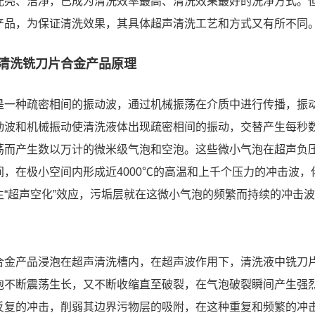
光亮、洁净，已成为清洗效率最高、清洗效果最好的洗净方式。
产品，为保证清洗效果，其具体超声清洗工艺和方式又有所不同
清洗铣刀片合金产品原理
是一种疏密相间的振动波，通过机械振荡在介质中进行传播，振动
动波和机械振动使清洗液体出现疏密相间的振动，交替产生每秒
荡而产生数以万计的微米级气泡和空泡。这些微小气泡在超声负
间，在极小空间内形成近4000℃的高温和上千个压力的冲击波，伴
生“超声空化”效应，污垢层就在这微小气泡的频繁而持续的冲击
合金产品浸泡在超声清洗槽内，在超声波作用下，清洗液中铣刀
泡不断震荡生长，又不断收缩直至破裂，在气泡破裂瞬间产生强
反复的冲击，削弱其边界污物层的吸附，在这种重复和频繁的冲