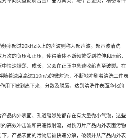
但对不同类型硬质合金产品刀具类、地矿合金类，精密零件
。
频率超过20kHz以上的声波则称为超声波。超声波清洗
数万次的负压和正压，使得液体不断频繁受到拉伸和压缩，
压中快速振荡、成长，又会在正压中急速收缩直至破裂。在
随着速度高达110m/s的微射流，不断地冲刷着清洗工件表
波作用下被剥离下来，分散及脱落，达到清洗件表面净化的
片产品内外表面、孔道缝隙处都存在有大量微小气泡，这些
烈的高效冲击波和高速微射流，对铣刀片产品内外表面污物
击下，产品表面的污物层被快速分解，破裂并从产品内外表