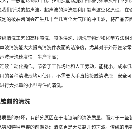
很大，一般能达到数十g。多组换能器施加相同的频率及相位的
是我们所说的超声波。超声波的清洗是利用超声波空化原理，在
气泡的破裂瞬间会产生几十至几百个大气压的冲击波，将产品表
传统清洗工艺如高压喷洗、喷淋浸泡、刷洗等物理和化学方法相
超声波清洗能大大提高清洗件表面的洁净度，尤其对于外形复杂
超声波清洗速度快，生产率高；
可连续自动化操作，节省了工作场地和人工劳动，能耗小，成本低
常用的各种清洗液均可使用，不需要人手直接接触清洗液，安全可
可进行大批量的小型零件的清洗。
电镀前的清洗
层质量的好坏，有部分原因在于电镀前的清洗质量。而对于一些
电镀和特种电镀的前期处理清洗更是无法离开超声波。传统的电