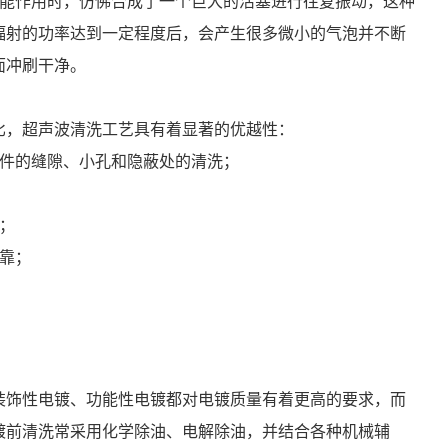
电能作用时，仿佛合成了一个巨大的活塞进行往复振动，这种
辐射的功率达到一定程度后，会产生很多微小的气泡并不断
面冲刷干净。
比，超声波清洗工艺具有着显著的优越性：
零件的缝隙、小孔和隐蔽处的清洗；
；
靠；
装饰性电镀、功能性电镀都对电镀质量有着更高的要求，而
镀前清洗常采用化学除油、电解除油，并结合各种机械辅